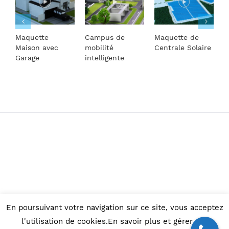
Maquette
Campus de
Maquette de
M
Maison avec
mobilité
Centrale Solaire
T
Garage
intelligente
© Copyright 2015 -
2026 |
Maquettes d'architecture
En poursuivant votre navigation sur ce site, vous acceptez
Facebook
l'utilisation de cookies.En savoir plus et gérer ces