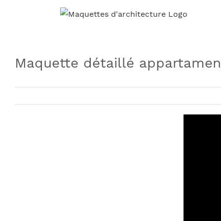
Skip
to
content
Maquette détaillé appartamen