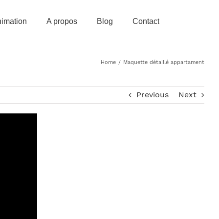
imation
A propos
Blog
Contact
Home
/
Maquette détaillé appartament
Previous
Next