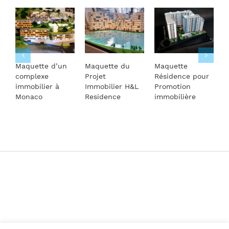
Maquette d’un
Maquette du
Maquette
M
complexe
Projet
Résidence pour
a
immobilier à
Immobilier H&L
Promotion
d
Monaco
Residence
immobilière
r