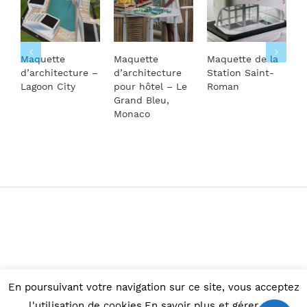
Maquette
Maquette
Maquette de la
M
d’architecture –
d’architecture
Station Saint-
d
Lagoon City
pour hôtel – Le
Roman
G
Grand Bleu,
Monaco
En poursuivant votre navigation sur ce site, vous acceptez
© Copyright 2015 -
2026 |
Maquettes d'architecture
l'utilisation de cookies.En savoir plus et gérer ces