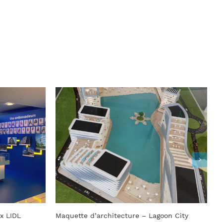
oon City
Maquette d’architecture pour hôtel – Le
M