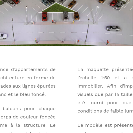
ence d’appartements de
La maquette présenté
rchitecture en forme de
l’échelle 1:50 et 
açades aux lignes épurées
immobilier. Afin d’im
anc et le bleu foncé.
visuels que par la taill
été fourni pour que
 balcons pour chaque
conditions de faible lum
corps de couleur foncée
me à la structure. Le
Le modèle est présenté