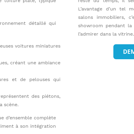
 toiture plate, typique
reste du temps, il se
L’avantage d’un tel m
salons immobiliers, c
ronnement détaillé qui
showroom pendant la n
l’admirer dans la vitrine.
euses voitures miniatures
rues, créant une ambiance
ures et de pelouses qui
représentent des piétons,
la scène.
vue d’ensemble complète
âtiment à son intégration