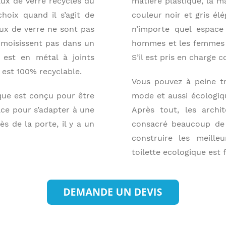
aux de verre recyclés du
matière plastique, la m
choix quand il s’agit de
couleur noir et gris él
aux de verre ne sont pas
n’importe quel espace 
 moisissent pas dans un
hommes et les femmes pe
 est en métal à joints
S’il est pris en charge 
est 100% recyclable.
Vous pouvez à peine tr
que est conçu pour être
mode et aussi écologiq
pace pour s’adapter à une
Après tout, les archi
ès de la porte, il y a un
consacré beaucoup de
construire les meille
toilette ecologique est 