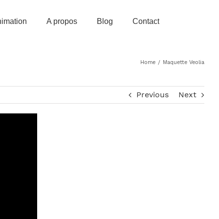
imation
A propos
Blog
Contact
Home
/
Maquette Veolia
Previous
Next