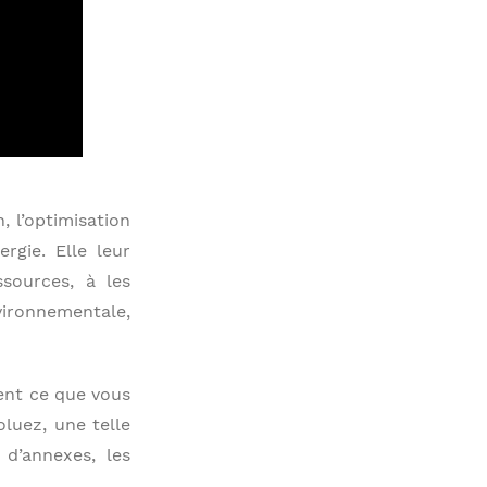
, l’optimisation
rgie. Elle leur
sources, à les
vironnementale,
ent ce que vous
oluez, une telle
d’annexes, les