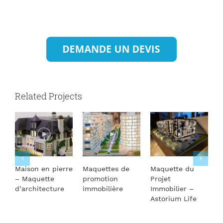
Related Projects
Maison en pierre
Maquettes de
Maquette du
M
– Maquette
promotion
Projet
d
d’architecture
immobilière
Immobilier –
V
Astorium Life