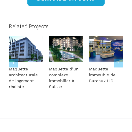
Related Projects
Maquette
Maquette d’un
Maquette
M
architecturale
complexe
immeuble de
d
de logement
immobilier à
Bureaux LIDL
L
réaliste
Suisse