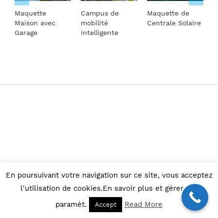
Maquette
Campus de
Maquette de
M
Maison avec
mobilité
Centrale Solaire
T
Garage
intelligente
© Copyright 2015 -
2026 |
Maquettes d'architecture
En poursuivant votre navigation sur ce site, vous acceptez
Facebook
l'utilisation de cookies.En savoir plus et gérer ces
paramèt.
Read More
Accept