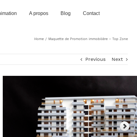
imation
A propos
Blog
Contact
Home
/
Maquette de Promotion immobilière – Top Zone
Previous
Next