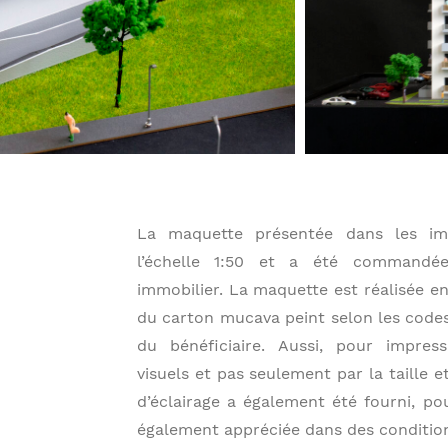
La maquette présentée dans les im
l’échelle 1:50 et a été commandé
immobilier. La maquette est réalisée en
du carton mucava peint selon les code
du bénéficiaire. Aussi, pour impres
visuels et pas seulement par la taille e
d’éclairage a également été fourni, po
également appréciée dans des condition