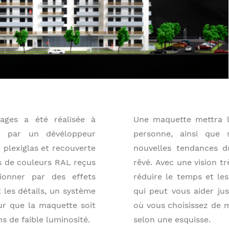
ages a été réalisée à
Une maquette mettra l’
e par un dévéloppeur
personne, ainsi que 
 plexiglas et recouverte
nouvelles tendances du
s de couleurs RAL reçus
rêvé. Avec une vision tr
sionner par des effets
réduire le temps et le
t les détails, un système
qui peut vous aider ju
ur que la maquette soit
où vous choisissez de 
s de faible luminosité.
selon une esquisse.