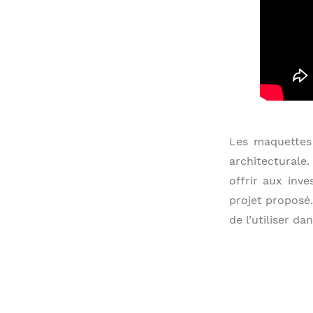
Les maquettes 
architecturale
offrir aux inv
projet proposé.
de l’utiliser d