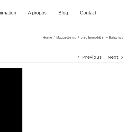
imation
A propos
Blog
Contact
Home
/
Maquette du Projet Immobilier – Bahamas
Previous
Next