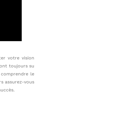
er votre vision
ont toujours su
e comprendre le
ors assurez-vous
succès.