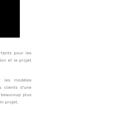
tants pour les
ion et le projet
t les modèles
s clients d’une
 beaucoup plus
n projet.