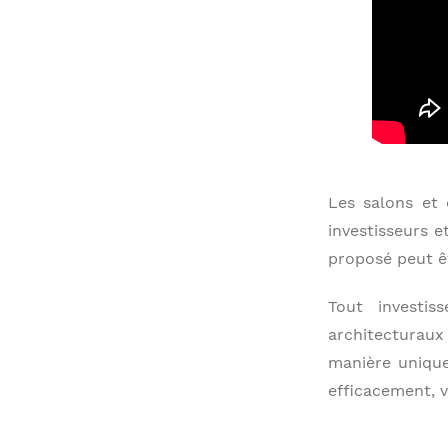
Les salons et
investisseurs e
proposé peut ê
Tout investi
architecturaux
manière uniqu
efficacement, v