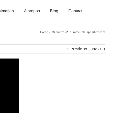
imation
A propos
Blog
Contact
Home
/
Maquette d’un immeuble appartements
Previous
Next