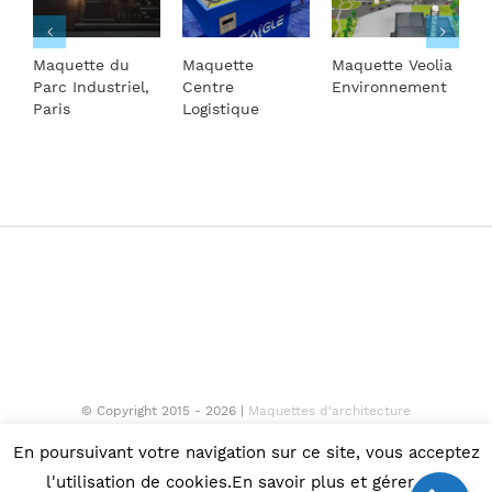
Maquette du
Maquette
Maquette Veolia
M
Parc Industriel,
Centre
Environnement
l
Paris
Logistique
© Copyright 2015 -
2026 |
Maquettes d'architecture
Facebook
En poursuivant votre navigation sur ce site, vous acceptez
l'utilisation de cookies.En savoir plus et gérer ces