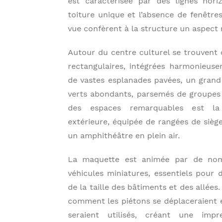
est caractérisée par des lignes hori
toiture unique et l’absence de fenêtres
vue confèrent à la structure un aspec
Autour du centre culturel se trouvent 
rectangulaires, intégrées harmonieus
de vastes esplanades pavées, un grand
verts abondants, parsemés de groupes 
des espaces remarquables est la
extérieure, équipée de rangées de sièg
un amphithéâtre en plein air.
La maquette est animée par de nom
véhicules miniatures, essentiels pour 
de la taille des bâtiments et des allée
comment les piétons se déplaceraient
seraient utilisés, créant une imp