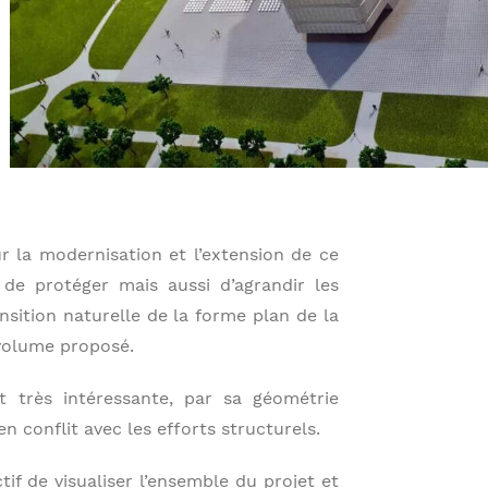
 la modernisation et l’extension de ce
e de protéger mais aussi d’agrandir les
nsition naturelle de la forme plan de la
 volume proposé.
 très intéressante, par sa géométrie
 conflit avec les efforts structurels.
if de visualiser l’ensemble du projet et