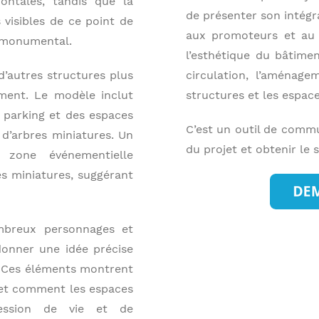
zontales, tandis que la
de présenter son intégra
 visibles de ce point de
aux promoteurs et au
t monumental.
l’esthétique du bâtiment
d’autres structures plus
circulation, l’aménage
ement. Le modèle inclut
structures et les espace
 parking et des espaces
C’est un outil de commun
d’arbres miniatures. Un
du projet et obtenir le 
 zone événementielle
es miniatures, suggérant
breux personnages et
donner une idée précise
s. Ces éléments montrent
 et comment les espaces
ression de vie et de