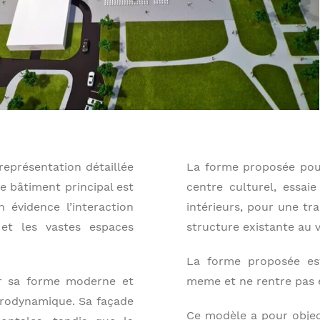
représentation détaillée
La forme proposée pour
e bâtiment principal est
centre culturel, essai
 évidence l’interaction
intérieurs, pour une tra
 et les vastes espaces
structure existante au
La forme proposée est
ar sa forme moderne et
meme et ne rentre pas en
érodynamique. Sa façade
Ce modèle a pour object