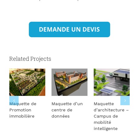
Related Projects
Maquette de
Maquette d’un
Maquette
M
Promotion
centre de
d’architecture –
S
immobilière
données
Campus de
mobilité
intelligente