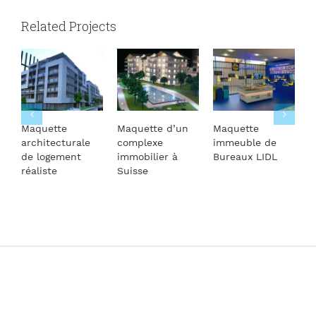
Related Projects
Maquette
Maquette d’un
Maquette
M
architecturale
complexe
immeuble de
d
de logement
immobilier à
Bureaux LIDL
L
réaliste
Suisse