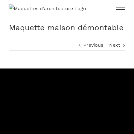
Skip
to
content
Maquette maison démontable
Previous
Next