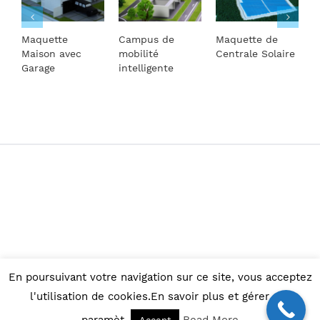
Maquette
Campus de
Maquette de
M
Maison avec
mobilité
Centrale Solaire
T
Garage
intelligente
© Copyright 2015 -
2026 |
Maquettes d'architecture
En poursuivant votre navigation sur ce site, vous acceptez
Facebook
l'utilisation de cookies.En savoir plus et gérer ces