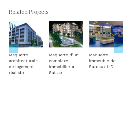
Related Projects
Maquette
Maquette d’un
Maquette
M
architecturale
complexe
immeuble de
d
de logement
immobilier à
Bureaux LIDL
L
réaliste
Suisse