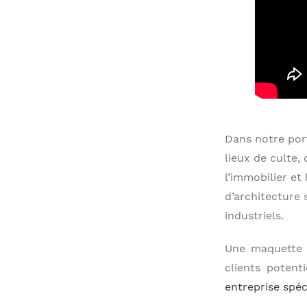
Dans notre port
lieux de culte,
l’immobilier et
d’architecture 
industriels.
Une maquette d
clients potent
entreprise spéc