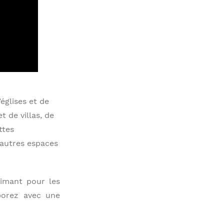
églises et de
 de villas, de
ttes
 autres espaces
aimant pour les
aborez avec une