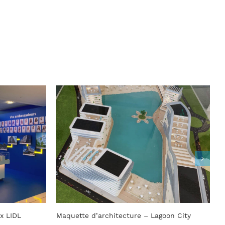
oon City
Maquette d’architecture pour hôtel – Le
M