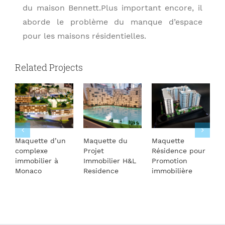
du maison Bennett.Plus important encore, il
aborde le problème du manque d’espace
pour les maisons résidentielles.
Related Projects
Maquette d’un
Maquette du
Maquette
M
complexe
Projet
Résidence pour
a
immobilier à
Immobilier H&L
Promotion
d
Monaco
Residence
immobilière
r