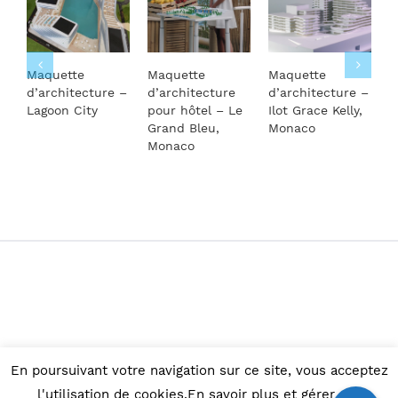
Maquette
Maquette
Maquette
M
d’architecture –
d’architecture
d’architecture –
S
Lagoon City
pour hôtel – Le
Ilot Grace Kelly,
R
Grand Bleu,
Monaco
Monaco
En poursuivant votre navigation sur ce site, vous acceptez
© Copyright 2015 -
2026 |
Maquettes d'architecture
l'utilisation de cookies.En savoir plus et gérer ces