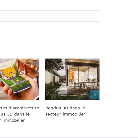
 3D dans le
Marketing pré-
Création de pe
r immobilier
construction dans
3D pour projet
l’immobilier
immobilier