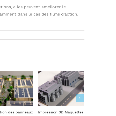
tions, elles peuvent améliorer le
tamment dans le cas des films d’action,
x
Impression 3D Maquettes
Intégration
Maqu