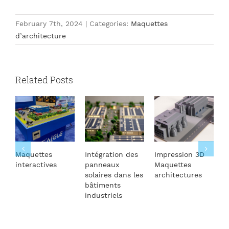
February 7th, 2024
|
Categories:
Maquettes
d’architecture
Related Posts
Maquettes
Intégration des
Impression 3D
I
interactives
panneaux
Maquettes
A
solaires dans les
architectures
d
bâtiments
S
industriels