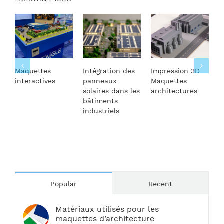
uettes
Intégration des
Impression 3D
Intégratio
ractives
panneaux
Maquettes
Architect
solaires dans les
architectures
des Pann
bâtiments
Solaires
industriels
Popular
Recent
Matériaux utilisés pour les
maquettes d’architecture